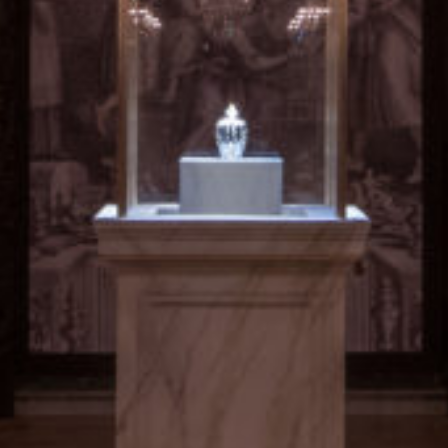
e
j
b
o
’
d
n
o
i
t
l
a
p
r
o
t
e
c