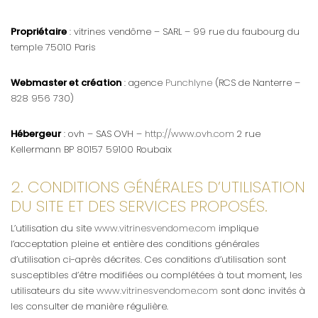
Propriétaire
: vitrines vendôme – SARL – 99 rue du faubourg du
temple 75010 Paris
Webmaster et création
: agence
Punchlyne
(RCS de Nanterre –
828 956 730)
Hébergeur
: ovh – SAS OVH –
http://www.ovh.com
2 rue
Kellermann BP 80157 59100 Roubaix
2. CONDITIONS GÉNÉRALES D’UTILISATION
DU SITE ET DES SERVICES PROPOSÉS.
L’utilisation du site
www.vitrinesvendome.com
implique
l’acceptation pleine et entière des conditions générales
d’utilisation ci-après décrites. Ces conditions d’utilisation sont
susceptibles d’être modifiées ou complétées à tout moment, les
utilisateurs du site
www.vitrinesvendome.com
sont donc invités à
les consulter de manière régulière.