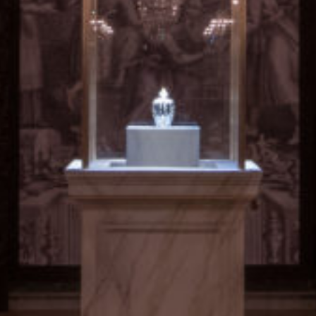
d
n
o
i
t
c
e
t
o
r
p
a
l