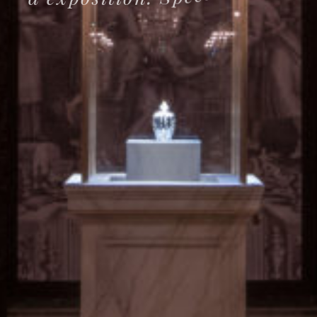
e
j
b
o
’
d
n
o
i
t
c
e
t
o
r
p
l
a